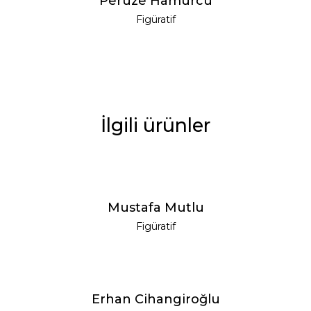
Peruze Hamurcu
Figüratif
İlgili ürünler
YENI
Mustafa Mutlu
Figüratif
YENI
Erhan Cihangiroğlu