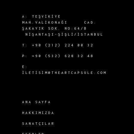
A:
TEŞVIKIYE
MAH.
VALIKONAĞI CAD.
ŞAKAYIK SOK.
NO:64/B
NIŞANTAŞI-
ŞIŞLI/İSTANBUL
T:
+90 (212) 224 00 32
P:
+90 (532) 628 32 48
E:
ILETISIM@THEARTCAPSULE.COM
ANA SAYFA
HAKKIMIZDA
SANATÇILAR