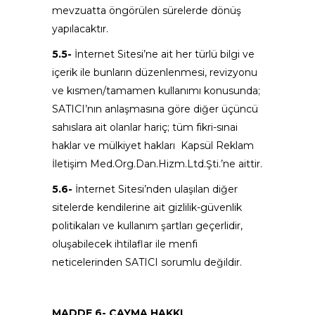
mevzuatta öngörülen sürelerde dönüş
yapılacaktır.
5.5-
İnternet Sitesi’ne ait her türlü bilgi ve
içerik ile bunların düzenlenmesi, revizyonu
ve kısmen/tamamen kullanımı konusunda;
SATICI’nın anlaşmasına göre diğer üçüncü
sahıslara ait olanlar hariç; tüm fikri-sınai
haklar ve mülkiyet hakları Kapsül Reklam
İletişim Med.Org.Dan.Hizm.Ltd.Şti.’ne aittir.
5.6-
İnternet Sitesi’nden ulaşılan diğer
sitelerde kendilerine ait gizlilik-güvenlik
politikaları ve kullanım şartları geçerlidir,
oluşabilecek ihtilaflar ile menfi
neticelerinden SATICI sorumlu değildir.
MADDE 6- CAYMA HAKKI