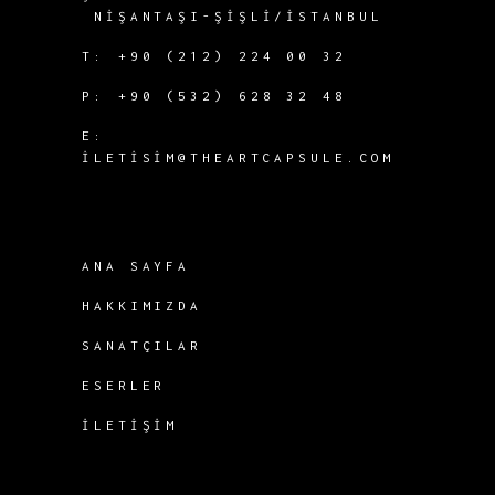
NIŞANTAŞI-
ŞIŞLI/İSTANBUL
T:
+90 (212) 224 00 32
P:
+90 (532) 628 32 48
E:
ILETISIM@THEARTCAPSULE.COM
ANA SAYFA
HAKKIMIZDA
SANATÇILAR
ESERLER
İLETIŞIM