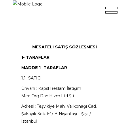
MESAFELİ SATIŞ SÖZLEŞMESİ
1- TARAFLAR
MADDE 1- TARAFLAR
1.1- SATICI:
Ünvanı : Kapsl Reklam İletişim
Med.Org.Dan.Hizm.Ltd.Şti.
Adresi : Teşvikiye Mah. Valikonağı Cad.
Şakayık Sok. 64/ B Nişantaşı – Şişli /
İstanbul