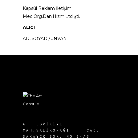
Kapsül Reklam İletişim
Med.Org.Dan.Hizm.Ltd.Şti.
ALICI
AD, SOYAD /UNVAN
A:
TEŞVIKIYE
MAH.
VALIKONAĞI CAD.
ŞAKAYIK SOK.
NO:64/B