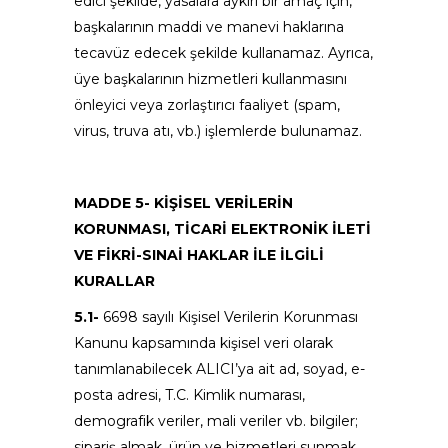
edici şekilde, yasalara aykırı bir amaç için,
başkalarının maddi ve manevi haklarına
tecavüz edecek şekilde kullanamaz. Ayrıca,
üye başkalarının hizmetleri kullanmasını
önleyici veya zorlaştırıcı faaliyet (spam,
virus, truva atı, vb.) işlemlerde bulunamaz.
MADDE 5- KİŞİSEL VERİLERİN
KORUNMASI, TİCARİ ELEKTRONİK İLETİ
VE FİKRİ-SINAİ HAKLAR İLE İLGİLİ
KURALLAR
5.1-
6698 sayılı Kişisel Verilerin Korunması
Kanunu kapsamında kişisel veri olarak
tanımlanabilecek ALICI’ya ait ad, soyad, e-
posta adresi, T.C. Kimlik numarası,
demografik veriler, mali veriler vb. bilgiler;
sipariş almak, ürün ve hizmetleri sunmak,